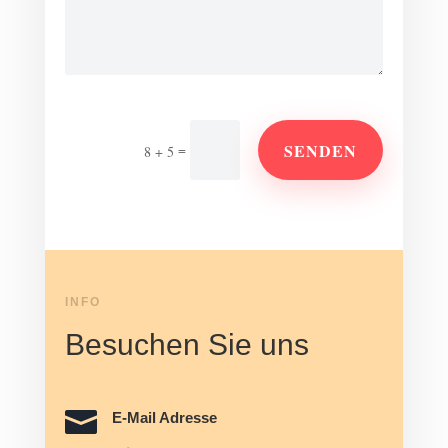
SENDEN
=
8 + 5
Alternative:
INFO
Besuchen Sie uns

E-Mail Adresse